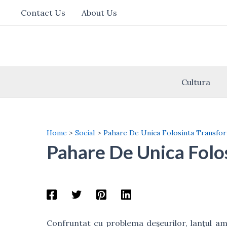
Skip
Contact Us
About Us
to
content
Cultura
Home
Social
Pahare De Unica Folosinta Transfor
Pahare De Unica Folos
Confruntat cu problema deşeurilor, lanţul ame