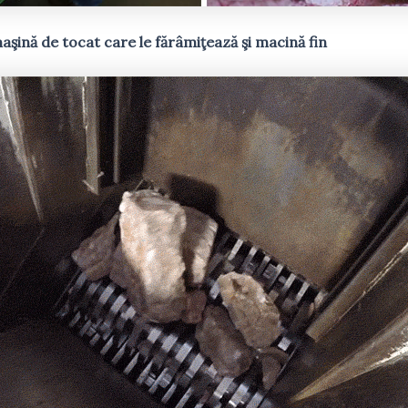
şină de tocat care le fărâmiţează şi macină fin