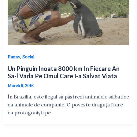
,
Funny
Social
Un Pinguin Inoata 8000 km In Fiecare An
Sa-l Vada Pe Omul Care I-a Salvat Viata
March 9, 2016
În Brazilia, este ilegal să păstrezi animalele sălbatice
ca animale de companie. O poveste drăguţă îi are
ca protagonişti pe