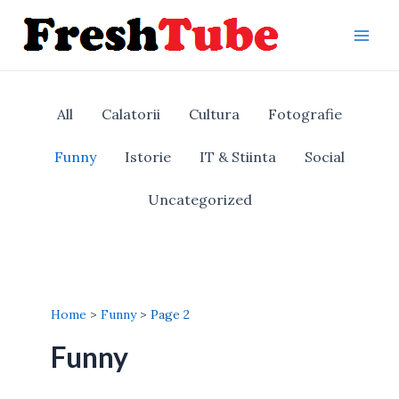
Skip
to
Mai
content
Men
All
Calatorii
Cultura
Fotografie
Funny
Istorie
IT & Stiinta
Social
Uncategorized
Home
Funny
Page 2
Funny